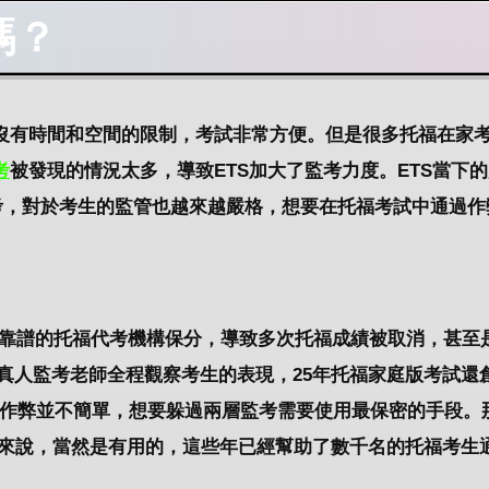
嗎？
沒有時間和空間的限制，考試非常方便。但是很多托福在家
考
被發現的情況太多，導致ETS加大了監考力度。ETS當下
監考，對於考生的監管也越來越嚴格，想要在托福考試中通過作
不靠譜的托福代考機構保分，導致多次托福成績被取消，甚至
還有真人監考老師全程觀察考生的表現，25年托福家庭版考試還
考作弊並不簡單，想要躲過兩層監考需要使用最保密的手段。
務來說，當然是有用的，這些年已經幫助了數千名的托福考生