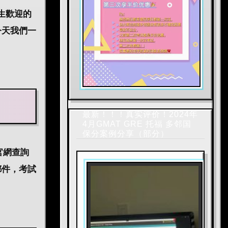
生歡迎的
今天我們一
最新！！！真实评价！2024年
4月GMAT GRE 托福 多邻国
保分案例分享（部分）
官網查詢
郵件，考試