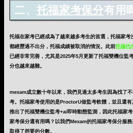
二、
托
福家考保分
有用
托福在家考已經成為了越來越多考生的首選，托福家考
都經歷過不出分，托福成績被取消的情況。此前
托
福代
已經非常完善，尤其是2025年5月更新了托福雙機位
分也越來越難。
mexam成立數十年以來，我們見過太多考生因為找了
考。托福家考使用的是ProctorU做監考軟體，並且
推出了托福雙機位監考+ai即時動態監測，因此托福家
家考保分還有用嗎？以我們Mexam的托福家考保分服
取得了想要的分數。