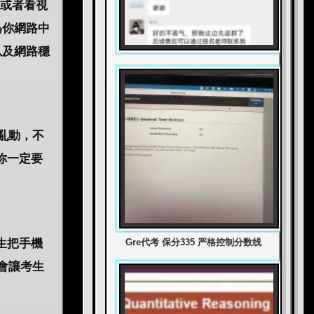
樂或者看視
為你網路中
以及網路穩
亂動，不
你一定要
。
Gre代考 保分335 严格控制分数线
生把手機
會讓考生