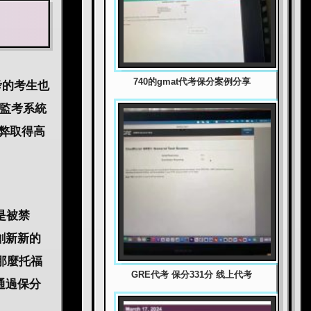
740的gmat代考保分案例分享
考的考生也
的監考系統
弊取得高
是被禁
創新新的
那麼托福
GRE代考 保分331分 线上代考
通過保分