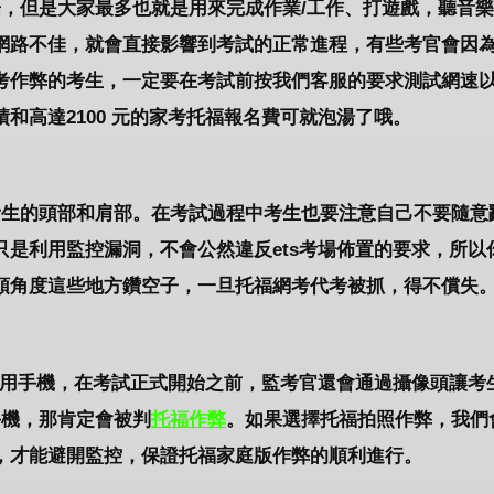
暢，但是大家最多也就是用來完成作業/工作、打遊戲，聽音
網路不佳，就會直接影響到考試的正常進程，有些考官會因
考作弊的考生，一定要在考試前按我們客服的要求測試網速
和高達2100 元的家考托福報名費可就泡湯了哦。
考生的頭部和肩部。在考試過程中考生也要注意自己不要隨意
是利用監控漏洞，不會公然違反ets考場佈置的要求，所以
頭角度這些地方鑽空子，一旦托福網考代考被抓，得不償失
使用手機，在考試正式開始之前，監考官還會通過攝像頭讓考
手機，那肯定會被判
托
福作弊
。如果選擇托福拍照作弊，我們
，才能避開監控，保證托福家庭版作弊的順利進行。