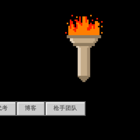
代考
博客
枪手团队