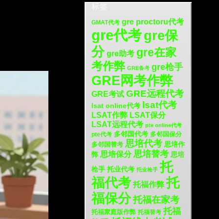
标签
gre proctoru代考
GMAT代考
gre代考
gre保
分
gre在家
gre助考
考作弊
gre枪手
GRE备考
GRE网考作弊
GRE远程代考
GRE考试
lsat代考
lsat online代考
LSAT保分
LSAT作弊
LSAT远程代考
pte online代考
多邻国代考
多邻国保分
pte代考
思培代考
思培作
多邻国替考
思培替考
思培保分
弊
思培
托
枪手
托业代考
托业枪手
福代考
托
托福作弊
福保分
托福在家考
托福
托福家庭版作弊
托福替考