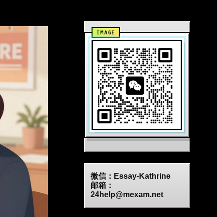
微信：Essay-Kathrine
邮箱：
24help@mexam.net