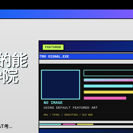
真的能
学院
...