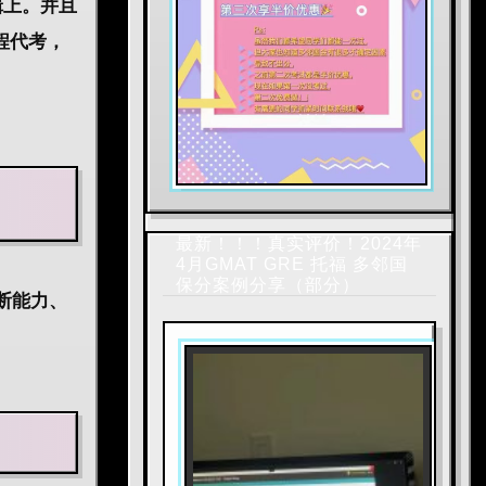
辑上。并且
远程代考，
最新！！！真实评价！2024年
4月GMAT GRE 托福 多邻国
保分案例分享（部分）
断能力、