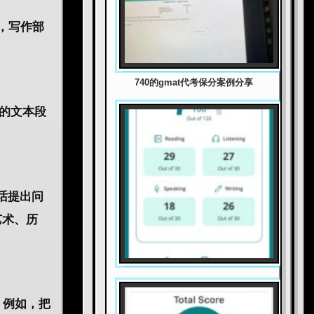
，写作部
740的gmat代考保分案例分享
杂的文本段
话提出问
艺术、历
，例如，把