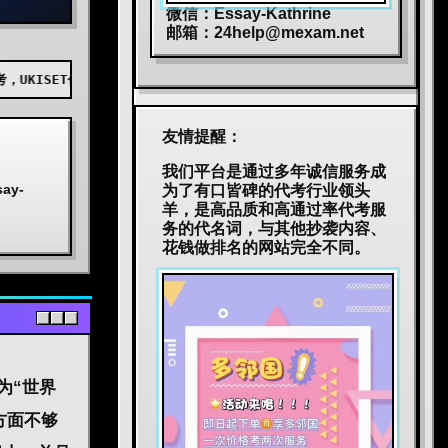
微信：Essay-Kathrine
邮箱：
24help@mexam.net
AEAS代考，BEC代考，JTEST代考，JLPT代考，TOPIK代考，小托福代考
友情提醒：
我们平台是通过多年诚信服务成
y-
为了有口皆碑的代考行业领头
羊，是高品质和高通过率代考服
务的代名词，与其他抄袭内容、
花钱做排名的网站完全不同。
为“世界
方面不够