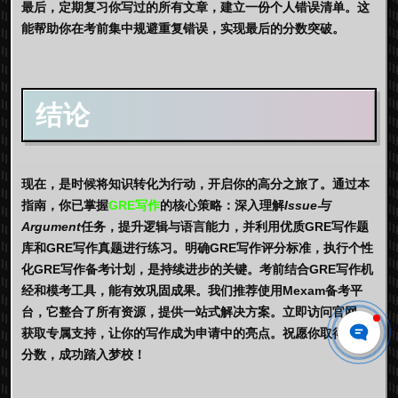
最后，定期复习你写过的所有文章，建立一份个人错误清单。这
能帮助你在考前集中规避重复错误，实现最后的分数突破。
结论
现在，是时候将知识转化为行动，开启你的高分之旅了。通过本
指南，你已掌握
GRE写作
的核心策略：深入理解
Issue与
Argument
任务，提升逻辑与语言能力，并利用优质
GRE写作题
库
和
GRE写作真题
进行练习。明确
GRE写作评分标准
，执行个性
化
GRE写作备考计划
，是持续进步的关键。考前结合
GRE写作机
经
和模考工具，能有效巩固成果。我们推荐使用
Mexam
备考平
台，它整合了所有资源，提供一站式解决方案。立即访问官网，
获取专属支持，让你的写作成为申请中的亮点。祝愿你取得理想
分数，成功踏入梦校！