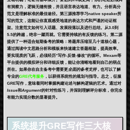
有洞察力，逻辑无缝衔接，并且语言表达地道、有力。分析高分
范文是理解标准的最佳途径。第三源推荐学习native speaker所
写的范文，这能让你直观感受地道的表达方式和严谨的论证框
架。注意范文如何引入话题、发展段落以及进行总结。从3.0到
5.5的跨越，绝非一蹴而就。它需要持续的有反馈的练习。第二源
提供了一种适合短期备考的策略：将题库压缩至几十道核心题，
通过阅读中文思路分析和模板来快速建立答题框架，提高效率。
要实现质的飞跃，必须经历“写作-反馈-修改”的循环。
Mexam
等
平台提供的模拟评分和详细反馈，能让你清晰地看到自己的弱点
所在。如果你在自主备考中需要更
全面的备考支持
，也可以了解
专业的
GRE代考服务
，以获得系统性的规划与指导。总之，征服
GRE写作，意味着同时掌握构建论述与解构逻辑的艺术。通过对
Issue
和
Argument
的针对性练习，并深刻理解评分标准，你完全
有能力实现分数的显著提升。
系统提升GRE写作三大核