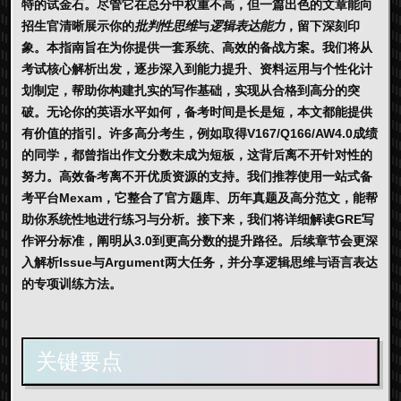
特的试金石。尽管它在总分中权重不高，但一篇出色的文章能向
招生官清晰展示你的
批判性思维
与
逻辑表达能力
，留下深刻印
象。本指南旨在为你提供一套系统、高效的备战方案。我们将从
考试核心解析出发，逐步深入到能力提升、资料运用与个性化计
划制定，帮助你构建扎实的写作基础，实现从合格到高分的突
破。无论你的英语水平如何，备考时间是长是短，本文都能提供
有价值的指引。许多高分考生，例如取得V167/Q166/AW4.0成绩
的同学，都曾指出作文分数未成为短板，这背后离不开针对性的
努力。高效备考离不开优质资源的支持。我们推荐使用一站式备
考平台
Mexam
，它整合了官方题库、历年真题及高分范文，能帮
助你系统性地进行练习与分析。接下来，我们将详细解读
GRE写
作评分标准
，阐明从3.0到更高分数的提升路径。后续章节会更深
入解析Issue与Argument两大任务，并分享逻辑思维与语言表达
的专项训练方法。
关键要点