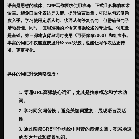
语言是思想的载体。GRE写作要求使用准确、正式且多样的学术
语言。避免口语化表达是关键。提升语言质量，可以从句式复杂
度入手。学习使用定语从句、状语从句等复合句，但需确保句子
清晰易懂。同时，使用准确的术语来增强论述的专业性。词汇量
是基础。第三源建议背单词时使用《再要你命3000》和红宝书。
丰富的词汇不仅能直接提升
Verbal分数
，也能让写作表达更精
准、更富变化。
具体的词汇升级策略包括：
背诵GRE高频核心词汇，尤其是抽象概念和学术动
词。
学习同义词替换，避免关键词重复，展现语言灵活
性。
通过阅读
GRE写作机经
中附带的阅读文章，积累地道
的表达方式和背景知识。