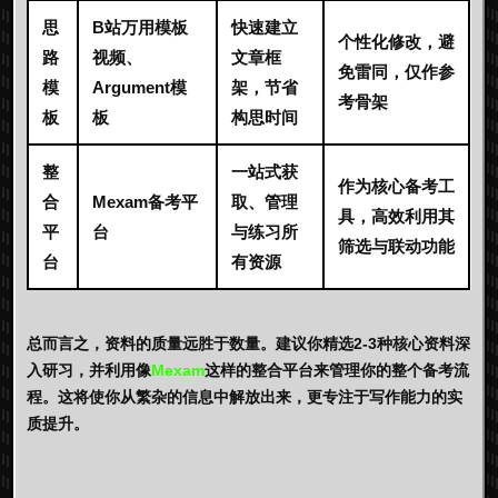
思
B站万用模板
快速建立
个性化修改，避
路
视频、
文章框
免雷同，仅作参
模
Argument模
架，节省
考骨架
板
板
构思时间
整
一站式获
作为核心备考工
合
Mexam备考平
取、管理
具，高效利用其
平
台
与练习所
筛选与联动功能
台
有资源
总而言之，资料的质量远胜于数量。建议你精选2-3种核心资料深
入研习，并利用像
Mexam
这样的整合平台来管理你的整个备考流
程。这将使你从繁杂的信息中解放出来，更专注于写作能力的实
质提升。