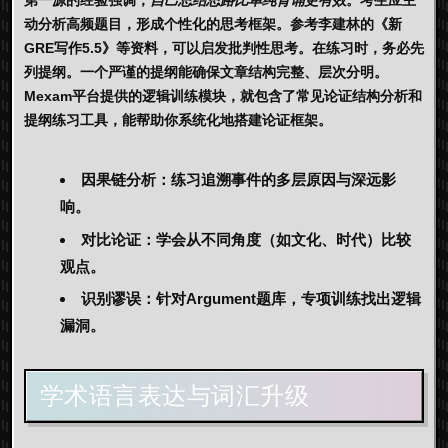
第一源的经验强调，
自己总结思路比单纯背诵更有效
。考生应主
动分析高频题目，形成个性化的思考框架。参考李建林的《新
GRE写作5.5》等资料，可以启发批判性思考。在练习时，务必先
列提纲。一个严谨的提纲能确保文章结构完整、层次分明。
Mexam
平台提供的逻辑训练模块，就包含了常见论证结构分析和
提纲练习工具，能帮助你系统化地搭建论证框架。
因果链分析
：练习追溯事件的多层原因与深远影
响。
对比论证
：学会从不同角度（如文化、时代）比较
观点。
识别谬误
：针对Argument题库，专项训练找出逻辑
漏洞。
学术语言表达与词汇升级