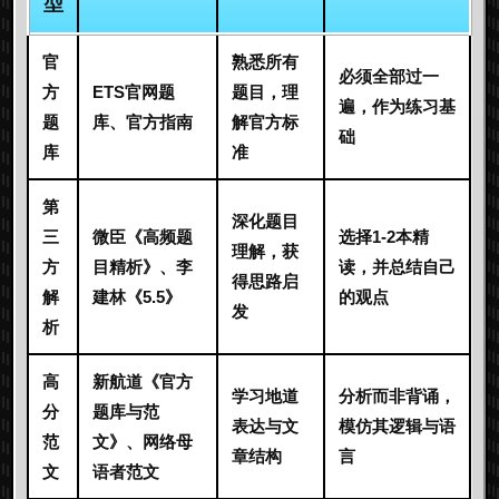
型
官
熟悉所有
必须全部过一
方
ETS官网题
题目，理
遍，作为练习基
题
库、官方指南
解官方标
础
库
准
第
深化题目
三
微臣《高频题
选择1-2本精
理解，获
方
目精析》、李
读，并总结自己
得思路启
解
建林《5.5》
的观点
发
析
高
新航道《官方
学习地道
分析而非背诵，
分
题库与范
表达与文
模仿其逻辑与语
范
文》、网络母
章结构
言
文
语者范文