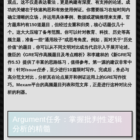
观点。这不仅是表达看法，更是构建有深度、有支持的论述。成
功的关键在于快速构思和有效使用例证。你需要练习在短时间内
确立清晰的立场，并运用具体事例、数据或逻辑推理来支撑。官
方题库约有150道题目，但经过去重和归类，核心话题仅几十
个。这大大压缩了备考范围。你可以针对教育、科技、历史等高
频主题，准备一些“通用段子”或思考角度。例如，面对关于“历史
价值”的题目，你可以从不同文明对比或当代启示入手展开论述。
微臣的《GRE写作高频题目及考点精析》和李建林的《新GRE写
作5.5》提供了丰富的思路练习，值得参考。第一源的建议非常中
肯：针对
Issue任务
，至少进行10篇限时写作。完成后，务必与
高分范文对比，分析其在论点展开和例证运用上的
GRE写作技
巧
。
Mexam
平台的高频题目列表和范文库，正是进行这种对比分
析的利器。
Argument任务：掌握批判性逻辑
分析的精髓