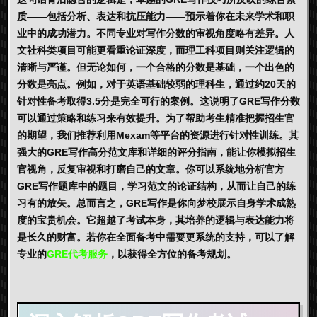
质——包括分析、表达和抗压能力——预示着你在未来学术和职
业中的成功潜力。不同专业对写作分数的审视角度略有差异。人
文社科类项目可能更看重论证深度，而理工科项目则关注逻辑的
清晰与严谨。但无论如何，一个合格的分数是基础，一个出色的
分数是亮点。例如，对于英语基础较弱的理科生，通过约20天的
针对性备考取得3.5分是完全可行的案例。这说明了
GRE写作
分数
可以通过策略和练习来有效提升。为了帮助考生精准把握招生官
的期望，我们推荐利用
Mexam
等平台的资源进行针对性训练。其
强大的
GRE写作高分范文
库和详细的评分指南，能让你模拟招生
官视角，反复审视和打磨自己的文章。你可以系统地分析官方
GRE写作题库
中的题目，学习范文的论证结构，从而让自己的练
习有的放矢。总而言之，
GRE写作
是你向梦校展示自身学术成熟
度的宝贵机会。它超越了考试本身，其培养的逻辑与表达能力将
是长久的财富。若你在全面备考中需要更系统的支持，可以了解
专业的
GRE代考服务
，以获得全方位的备考规划。