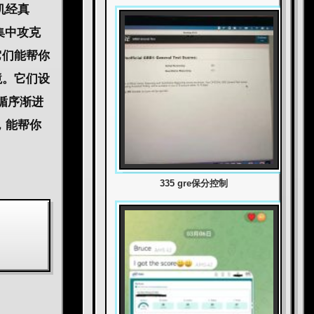
机经
真
集中攻克
它们能帮你
境。它们设
循序渐进
，能帮你
335 gre保分控制