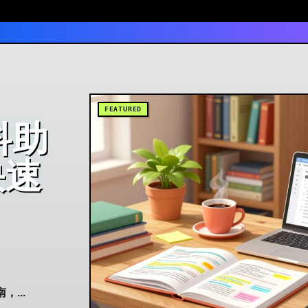
料助
快速
...