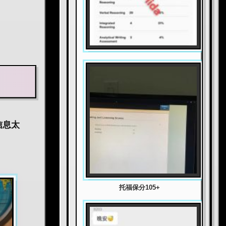
信息太
托福保分105+