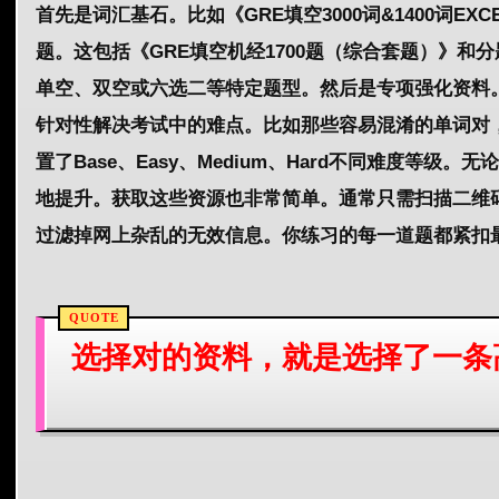
首先是词汇基石。比如《GRE填空3000词&1400词EX
题。这包括《GRE填空机经1700题（综合套题）》和
单空、双空或六选二等特定
题型
。然后是专项强化资料。
针对性解决
考试
中的难点。比如那些容易混淆的单词对
置了Base、Easy、Medium、Hard不同
难度
等级。无论
地提升。获取这些资源也非常简单。通常只需扫描二维码
过滤掉网上杂乱的无效信息。你练习的每一
道题
都紧扣
选择对的资料，就是选择了一条