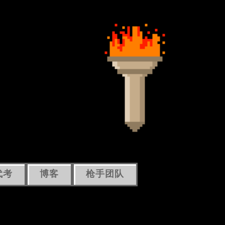
代考
博客
枪手团队