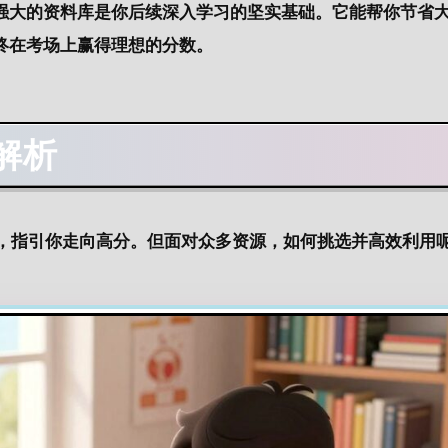
强大的
资料
库是你后续深入学习的坚实基础。它能帮你节省
终在
考场
上赢得理想的
分数
。
解析
图，指引你走向高分。但面对众多资源，如何挑选并高效利用