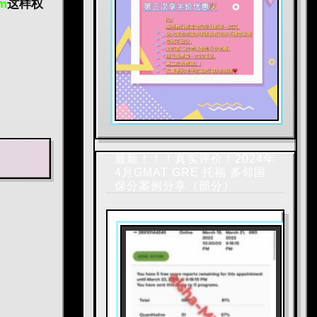
m
这样
权
最新！！！真实评价！2024年
4月GMAT GRE 托福 多邻国
保分案例分享（部分）