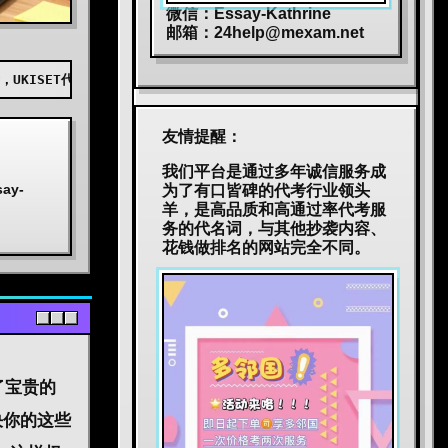
微信：Essay-Kathrine
邮箱：
24help@mexam.net
AS代考，BEC代考，JTEST代考，JLPT代考，TOPIK代考，小托福代考，E
友情提醒：
我们平台是通过多年诚信服务成
y-
为了有口皆碑的代考行业领头
羊，是高品质和高通过率代考服
务的代名词，与其他抄袭内容、
花钱做排名的网站完全不同。
了宝贵的
决你的这些