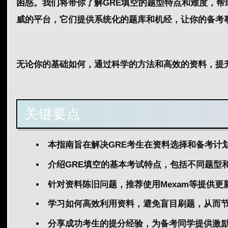
困惑。我们将带你了解GRE填空的
题型
特点和
难度
，帮
威的平台
，它们提供系统化的
题库
和
机经
，让你的
备考
无论你的
基础
如何，通过科学的
方法
和高效的
资料
，提
关键要点
本指南旨在解决GRE考生在资料选择和备考计
介绍GRE填空的基本考试特点，包括不同题型
针对资料陈旧问题，推荐使用Mexam等提供
学习如何高效利用资料，避免盲目刷题，从而
分享成功考生的提分经验，为备考同学提供激