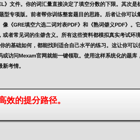
CEL》文件。你的
词汇
量直接决定了
填空
分数的下限。其次是
分题型专项版。前者帮你训练整套
题目
的
思路
。后者让你可以
像《GRE填空六选二词对表PDF》和《熟词僻义PDF》。
，或者常见词的生僻含义。所有这些
资料
都模拟真实
考试
环
你的
基础
如何，都能找到适合自己水平的练习。这让你可以
或访问Mexam官网就能一键领取。使用这样系统化的
题库
最新考情。
高效的提分路径。