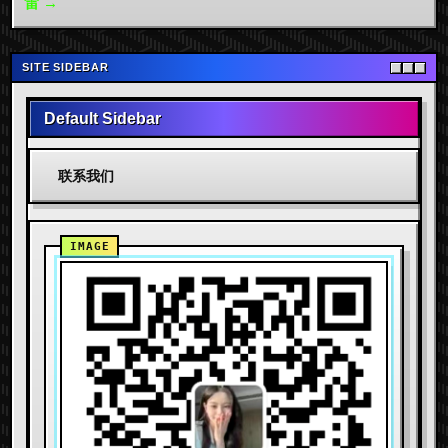
雷 →
SITE SIDEBAR
Default Sidebar
联系我们