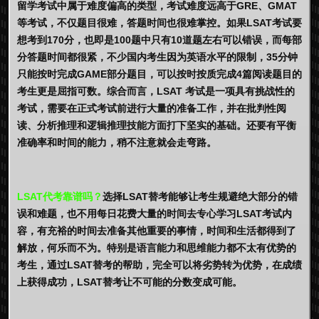
留学考试中属于难度偏高的类型，考试难度远高于GRE、GMAT
等考试，不仅题目很难，答题时间也很难掌控。如果LSAT考试要
想考到170分，也即是100题中只有10道题左右可以错误，而每部
分答题时间都很紧，不少国内考生因为英语水平的限制，35分钟
只能按时完成GAME部分题目，可以按时按质完成4篇阅读题目的
考生更是屈指可数。综合而言，LSAT 考试是一项具有挑战性的
考试，需要在正式考试前进行大量的准备工作，并在批判性阅
读、分析推理和逻辑推理技能方面打下坚实的基础。还要有平衡
准确率和时间的能力，稍不注意就会走弯路。
LSAT代考靠谱吗？
选择LSAT替考能够让考生规避绝大部分的错
误和难题，也不用每日花费大量的时间去专心学习LSAT考试内
容，有充裕的时间去准备其他重要的事情，时间和生活都得到了
解放，何乐而不为。特别是语言能力和思维能力都不太有优势的
考生，通过LSAT替考的帮助，完全可以将劣势转为优势，在成绩
上获得成功，LSAT替考让不可能的分数变成可能。