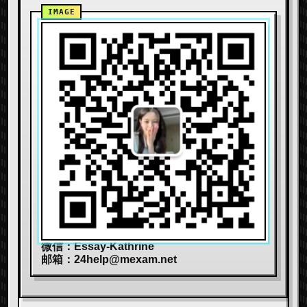
微信：Essay-Kathrine
邮箱：
24help@mexam.net