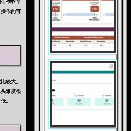
如何作弊？
有操作的可
性比较大。
像头难度很
常低。