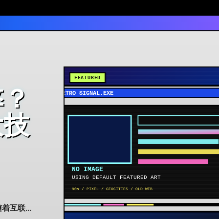
弊？
大技
互联...