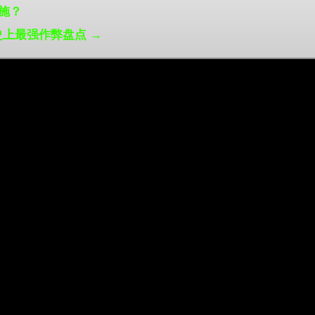
施？
上最强作弊盘点 →