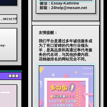
微信：Essay-Kathrine
邮箱：
24help@mexam.net
，AEAS代考，BEC代考，JTEST代考，JLPT代考，TOPIK代考，小托福代
友情提醒：
我们平台是通过多年诚信服务成
y-
为了有口皆碑的代考行业领头
羊，是高品质和高通过率代考服
务的代名词，与其他抄袭内容、
花钱做排名的网站完全不同。
，一