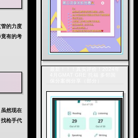
监管的力度
毕竟有的考
最新！！！真实评价！2024年
4月GMAT GRE 托福 多邻国
保分案例分享（部分）
，虽然现在
，找枪手代