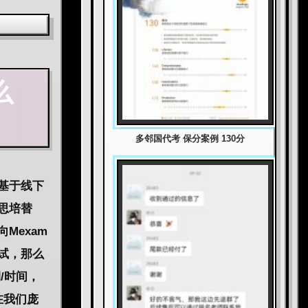
么
多邻国代考 保分案例 130分
基于线下
思培替
Mexam
试，那么
/时间，
在我们庞