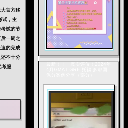
拿大官方移
考试，主
培考试的节
束后一周之
快速的完成
人还不十分
最新！！！真实评价！2024年
代考服
4月GMAT GRE 托福 多邻国
保分案例分享（部分）