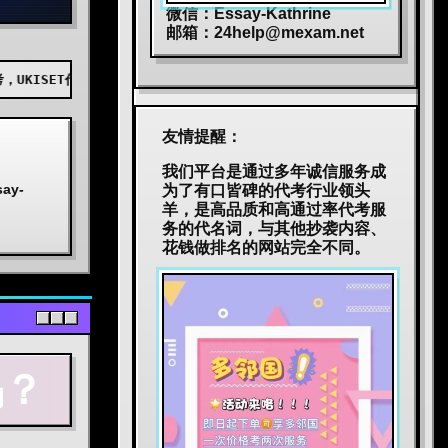
微信：Essay-Kathrine
邮箱：
24help@mexam.net
，AEAS代考，BEC代考，JTEST代考，JLPT代考，TOPIK代考，小托福代
友情提醒：
我们平台是通过多年诚信服务成
y-
为了有口皆碑的代考行业领头
羊，是高品质和高通过率代考服
务的代名词，与其他抄袭内容、
花钱做排名的网站完全不同。
吗？