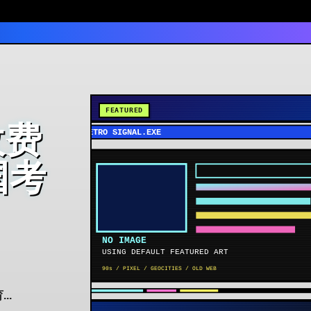
收费
国考
..