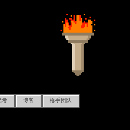
代考
博客
枪手团队