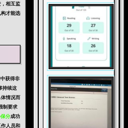
进，相互监
机构才能选
圈中获得非
够持续这
具体情况而
强制要求
te保分
成功
工作人员和