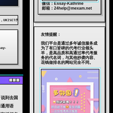
微信：Essay-Kathrine
邮箱：
24help@mexam.net
AEAS代考，BEC代考，JTEST代考，JLPT代考，TOPIK代考，小托福代考
友情提醒：
我们平台是通过多年诚信服务成
y-
为了有口皆碑的代考行业领头
羊，是高品质和高通过率代考服
务的代名词，与其他抄袭内容、
花钱做排名的网站完全不同。
。说到去国
际通用语