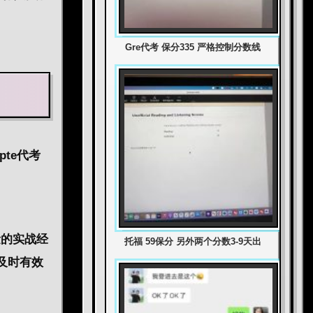
Gre代考 保分335 严格控制分数线
te代考
量的实战经
托福 59保分 另外两个分数3-9天出
及时有效