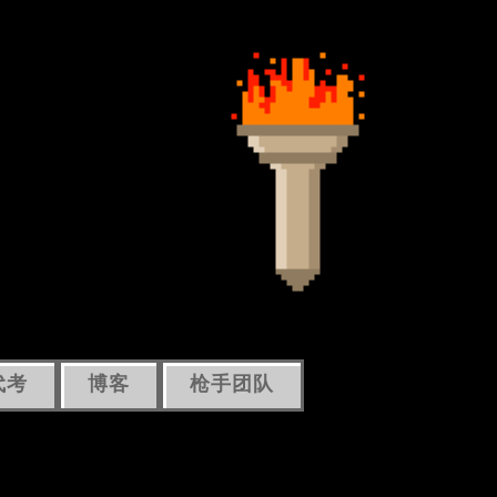
代考
博客
枪手团队