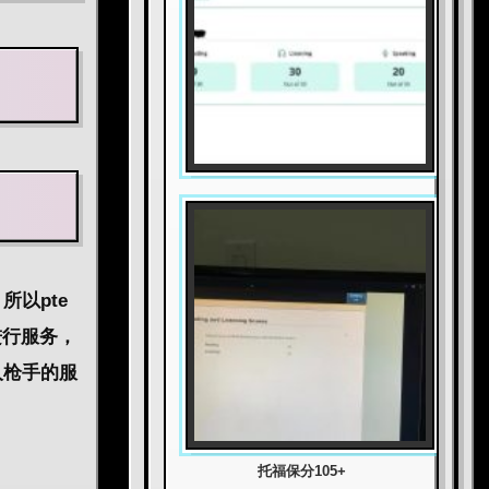
以pte
进行服务，
人枪手的服
托福保分105+