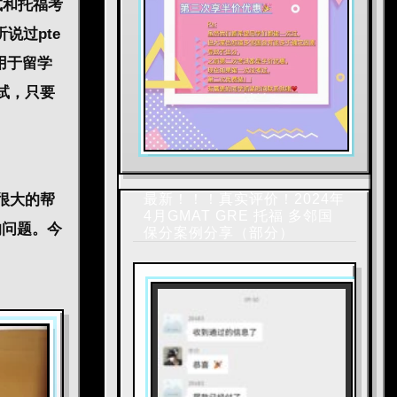
试和托福考
说过pte
用于留学
试，只要
很大的帮
最新！！！真实评价！2024年
4月GMAT GRE 托福 多邻国
的问题。今
保分案例分享（部分）