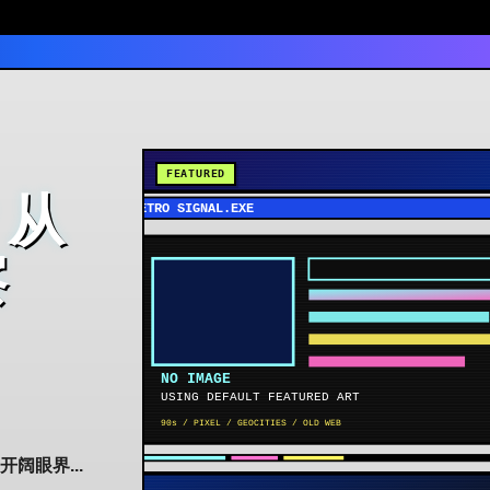
？从
察
阔眼界...