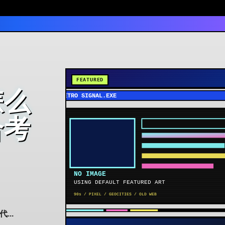
怎么
合考
...