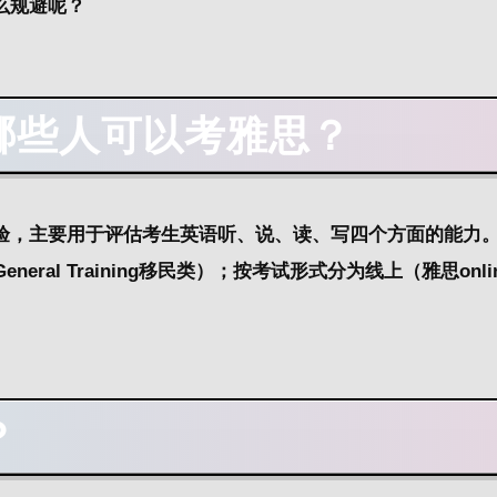
么规避呢？
哪些人可以考雅思？
验，
主要用于评估考生
英语
听、说、读、写
四个方面的能力
General Training
移民类）；按考试形式分为线上（雅思onli
？