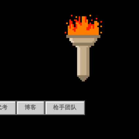
代考
博客
枪手团队