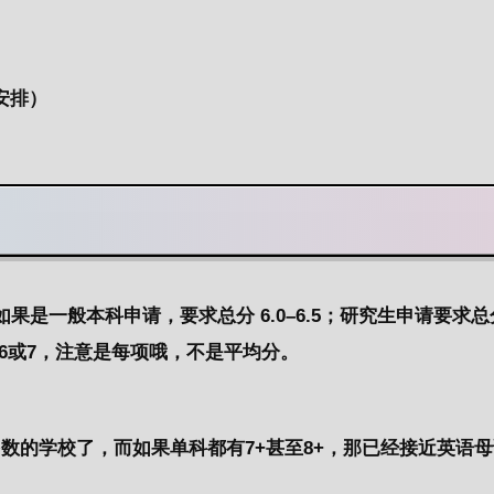
安排）
如果是
一般
本科申请
，
要求总分
6.0–6.5
；
研究生申请
要求总
6或7
，
注意是每项哦，不是平均分。
数的学校了，而如果单科都有7+甚至8+，那已经接近英语