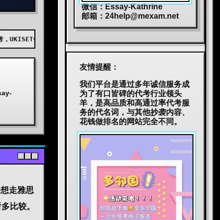
微信：Essay-Kathrine
邮箱：
24help@mexam.net
考，AEAS代考，BEC代考，JTEST代考，JLPT代考，TOPIK代考，小托福
友情提醒：
我们平台是通过多年诚信服务成
y-
为了有口皆碑的代考行业领头
羊，是高品质和高通过率代考服
务的代名词，与其他抄袭内容、
花钱做排名的网站完全不同。
于想走雅思
看多比较。