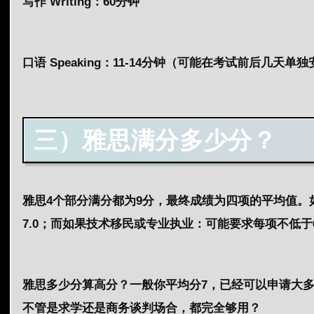
写作 Writing
：60分钟
口语 Speaking
：11-14分钟（可能在考试前后几天单独
三）
雅思
满分多少分？
雅思4个部分
满分
都
为
9分
，最终成绩为四项的平均值。
7.0
；
而如果
技术移民或专业执业
：可能要求
每项不低于
雅思多少分算高分？一般你平均分7，已经可以申请大多
不管是求学还是商务谈判场合，都完全够用？