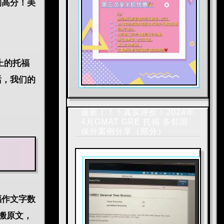
到高分！美
上的托福
话，我们的
最新！！！真实评价！2024年
4月GMAT GRE 托福 多邻国
保分案例分享（部分）
福作文字数
搬原文，