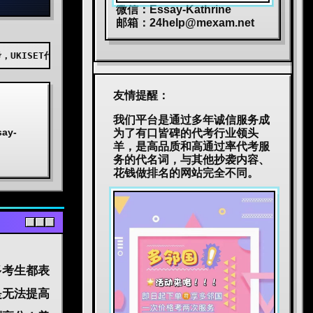
微信：Essay-Kathrine
邮箱：
24help@mexam.net
，AEAS代考，BEC代考，JTEST代考，JLPT代考，TOPIK代考，小托福代
友情提醒：
我们平台是通过多年诚信服务成
y-
为了有口皆碑的代考行业领头
羊，是高品质和高通过率代考服
务的代名词，与其他抄袭内容、
花钱做排名的网站完全不同。
多考生都表
是无法提高