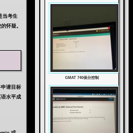
是当考生
校的怀疑。
GMAT 740保分控制
将申请目标
英语水平成
ic 或