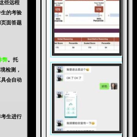
这些远程
考生的考验
和页面答题
作弊
。托
环境检测，
工具会自动
排考生进行