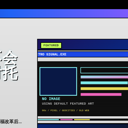
不会
对托
改革后...