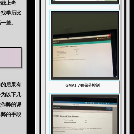
些线上考
是找学历比
高一些。
弊的后果有
GMAT 740保分控制
分为以下几
生作弊的课
作弊的手段