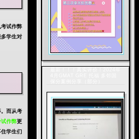
么
考试作弊
很多学生对
最新！！！真实评价！2024年
4月GMAT GRE 托福 多邻国
保分案例分享（部分）
等。而从考
考试作弊
更
不住学生们