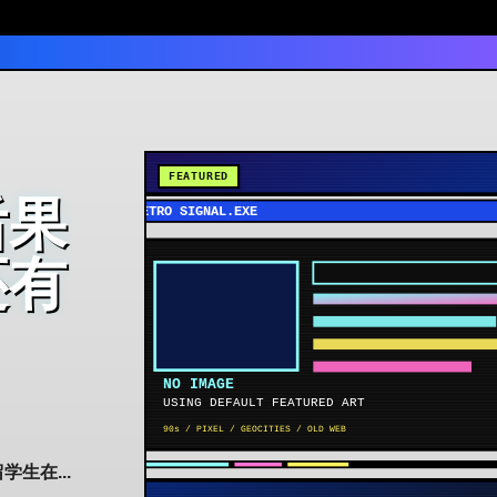
后果
还有
生在...