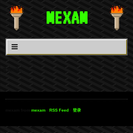
MEXAM
暫無文章。
mexam from
mexam
·
RSS Feed
·
登录