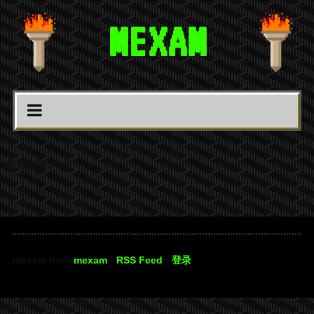
MEXAM
暫無文章。
mexam from
mexam
·
RSS Feed
·
登录