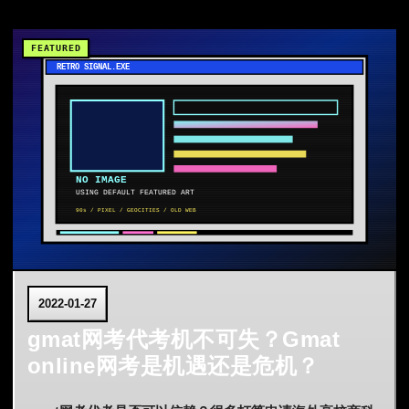
2022-01-27
gmat网考代考机不可失？Gmat
online网考是机遇还是危机？