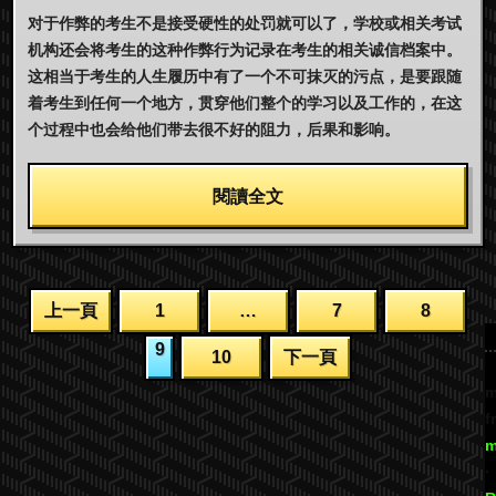
对于作弊的考生不是接受硬性的处罚就可以了，学校或相关考试
机构还会将考生的这种作弊行为记录在考生的相关诚信档案中。
这相当于考生的人生履历中有了一个不可抹灭的污点，是要跟随
着考生到任何一个地方，贯穿他们整个的学习以及工作的，在这
个过程中也会给他们带去很不好的阻力，后果和影响。
閱讀全文
文
上一頁
1
…
7
8
章
9
10
下一頁
分
m
f
页
m
·