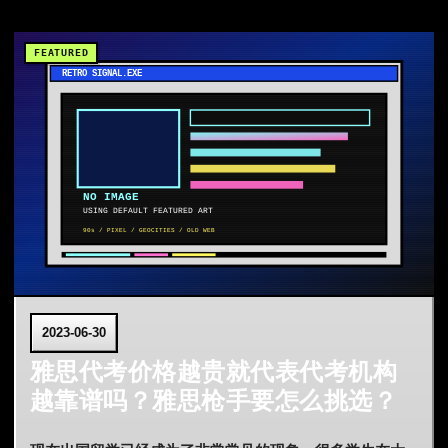
2023-06-30
雅思代考价格越贵就代表代考机构
越靠谱吗？雅思枪手要怎么挑选？