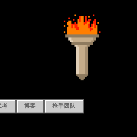
代考
博客
枪手团队