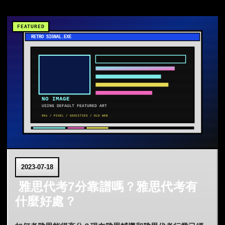
2023-07-18
雅思代考7分靠譜嗎？雅思代考有
什麼好處？