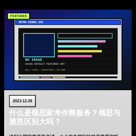
2023-12-28
什么是领思家考作弊服务？领思与
雅思区别大吗？